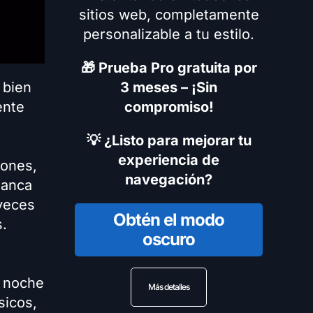
sitios web, completamente
personalizable a tu estilo.
🎁 Prueba Pro gratuita por
 bien
3 meses – ¡Sin
ente
compromiso!
💡 ¿Listo para mejorar tu
experiencia de
iones,
navegación?
lanca
veces
Obtén el modo
.
oscuro
a noche
Más detalles
sicos,