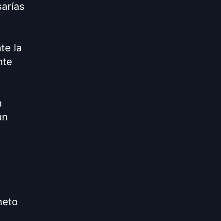
sarías
te la
nte
n
un
neto