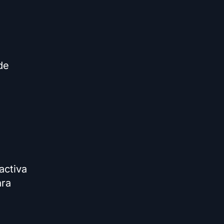
de
activa
ara