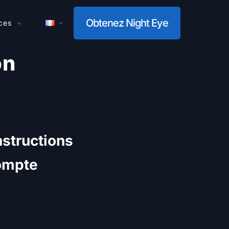
Obtenez Night Eye
ces
on
nstructions
compte