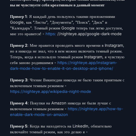
вы не чувствуете себя креативным в данный момент
Пример 1
: Я каждый день пользуюсь такими приложениями
Google, как "Листы", "Документы", "Поиск", "Диск" и
"Календарь". Темный режим Google теперь так легко доступен,
мне это нравится! -
https:
//nighteye.app/google-dark-mode
Пример 2
: Мне нравится проводить много времени в Instagram,
но я никогда не знал, что в нем можно включить темный режим.
Теперь, когда я использую темный режим Instagram, я чувствую
себя заново родившимся -
https://nighteye.app/instagram-
dark-mode-how-to-enable-it-on-desktop-and-iphone/
Пример 3
: Чтение Википедии никогда не было таким приятным с
включенным темным режимом -
https://nighteye.app/wikipedia-night-mode
Пример 4
: Покупки на Amazon никогда не были лучше с
включенным темным режимом -
https://nighteye.app/how-to-
enable-dark-mode-on-amazon
Пример 5
: Когда вы находитесь на LinkedIn, обязательно
включайте темный режим, как это делаю я -